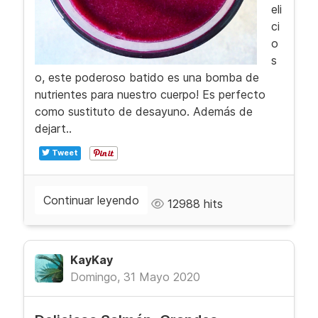
eli
ci
o
s
o, este poderoso batido es una bomba de
nutrientes para nuestro cuerpo! Es perfecto
como sustituto de desayuno. Además de
dejart..
Tweet
Continuar leyendo
12988 hits
KayKay
Domingo, 31 Mayo 2020