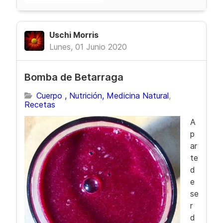
Uschi Morris
Lunes, 01 Junio 2020
Bomba de Betarraga
Cuerpo , Nutrición, Medicina Natural
Recetas
A
p
ar
te
d
e
se
r
d